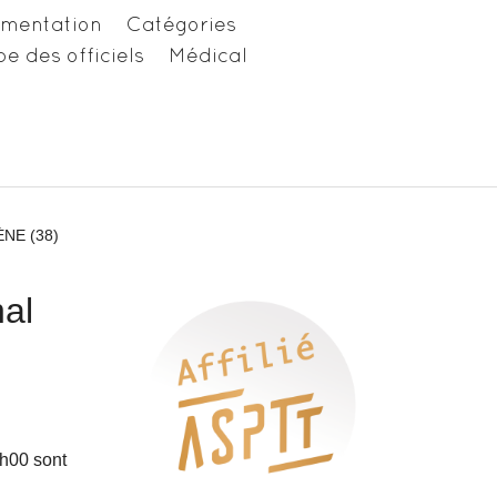
ementation
Catégories
e des officiels
Médical
NE (38)
nal
h00 sont