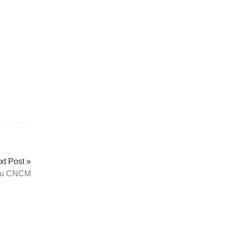
xt Post »
b au CNCM