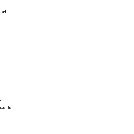
oach
h
nce de