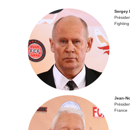
Sergey
Présiden
Fightin
Jean-No
Préside
France