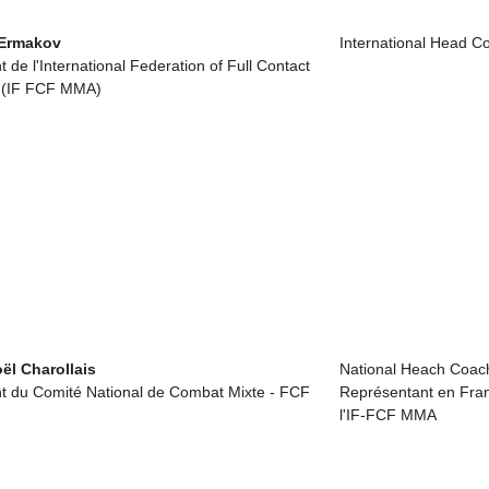
 Ermakov
International Head C
t de l'International Federation of Full Contact
g (IF FCF MMA)
ël Charollais
National Heach Coac
nt du Comité National de Combat Mixte - FCF
Représentant en Fra
l'IF-FCF MMA