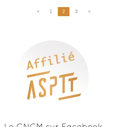
<
1
2
3
>
Le CNCM sur Facebook