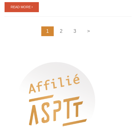
READ MORE
1
2
3
>